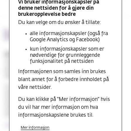
Vi bruker informasjonskapsler på
denne nettsiden for å gjøre din
brukeropplevelse bedre
Du kan velge om du ønsker å tillate:
alle informasjonskapsler (også fra
Google Analytics og Facebook)
kun informasjonskapsler som er
MF vitenskapelig høyskole
nødvendige for grunnleggende
funksjonalitet på nettsiden
Gydas vei 4
postboks 5144
Informasjonen som samles inn brukes
Majorstuen 0302 Oslo
blant annet for å forbedre innholdet på
E-post:
post@mf.no
våre nettsider.
Sentralbord: +47 22 59 05 00
Du kan klikke på "Mer informasjon" hvis
Studentinfo: +47 22 59 06 24
du vil har mer informasjon om hva
Webredaktør: Hilde Arnesen
Ansvarlig redaktør: Sturla J. Stålsett
informasjonskapslene brukes til.
Personvernerklæring
Mer informasjon