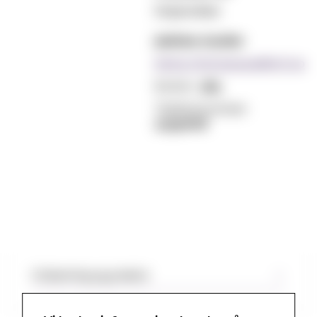
Stipendiat
Jødiske studier
Anita.Christensen@mf.no
Kontor:
369
Telefonnummer:
22590618
Utdanning og praksis