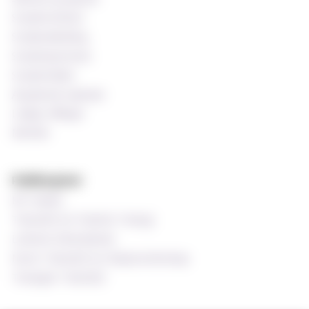
Studentombud
Studieveiledning
Studentprestene
Studentrådet
Akademisk kalender
Ledige stillinger
MinSide
Publikasjoner
MF-bladet
Tidsskrift for Praktisk Teologi
Luthersk Kirketidende
Norsk Tidsskrift for Misjonsvitenskap
Teologisk Tidsskrift