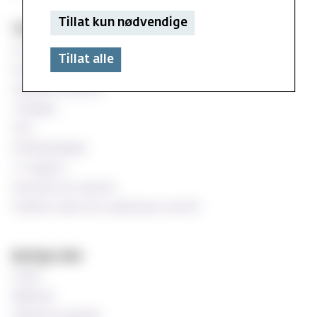
Tillat kun nødvendige
Teknisk og databaser
Canvas
Tillat alle
StudentWeb
Wiseflow eksamen
Timeplan
Oria
Emnekatalogen
IT-support
Ressurser for ansatte
Praktisk støtte for undervisere ved MF
Nyttige sider
Si ifra!
Bibliotek
Søknad og opptak