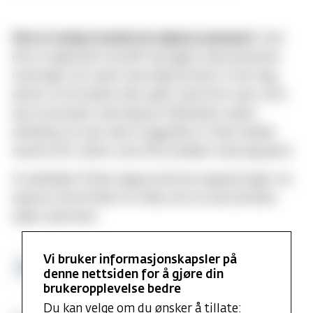
Det er mulig å sende inn skjema anonymt
, men
det er begrenset hva MF kan gjøre med anonyme
varslinger om svært alvorlige forhold. Vi ber deg
derfor om å melde slike saker med fullt navn, så vi
kan ta kontakt med deg for å få belyst saken
skikkelig. Du kan være trygg på at vi ikke melder
navnet ditt videre uten å ha snakket med deg først.
Vi anbefaler å ikke oppgi sensitive opplysninger via
skjema. Avtal heller et møte, der du kan forklare
saken nærmere.
Vi bruker informasjonskapsler på
Les mer om trakassering her
denne nettsiden for å gjøre din
brukeropplevelse bedre
Du kan velge om du ønsker å tillate: