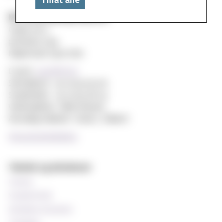
Tillat alle
MF vitenskapelig høyskole
Gydas vei 4
postboks 5144
Majorstuen 0302 Oslo
E-post:
post@mf.no
Sentralbord: +47 22 59 05 00
Studentinfo: +47 22 59 06 24
Webredaktør: Hilde Arnesen
Ansvarlig redaktør: Sturla J. Stålsett
Personvernerklæring
Teknisk og databaser
Canvas
StudentWeb
Wiseflow eksamen