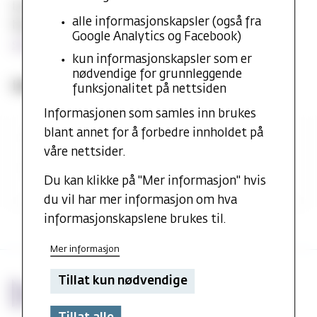
Lurer du på hva som er akseptabel oppførsel eller
alle informasjonskapsler (også fra
hva du skal gjøre i en krisesituasjon?
Les mer på
Google Analytics og Facebook)
sikresiden.no
kun informasjonskapsler som er
nødvendige for grunnleggende
Les mer om:
funksjonalitet på nettsiden
Informasjonen som samles inn brukes
blant annet for å forbedre innholdet på
Feil og mangler
våre nettsider.
Positive tilbakemeldinger
Du kan klikke på "Mer informasjon" hvis
du vil har mer informasjon om hva
informasjonskapslene brukes til.
Mer informasjon
Tillat kun nødvendige