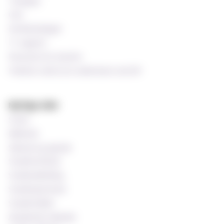
Timeplan
Oria
Emnekatalogen
IT-support
Ressurser for ansatte
Praktisk støtte for undervisere ved MF
Nyttige sider
Si ifra!
Bibliotek
Søknad og opptak
Studentombud
Studieveiledning
Studentprestene
Studentrådet
Akademisk kalender