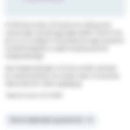
SI IFRA kan brukes til å varsle om små og store
utfordringer ved læringsmiljøet på MF. Ved å si ifra
gir du oss mulighet til å forbedre din egen og andres
studiehverdag.Det er også mulig å gi positive
tilbakemeldinger.
Alle tilbakemeldinger vil bli lest av MFs sekretær
for kvalitetsarbeid, som sender saken til ansvarlig
leder/enhet for videre oppfølging.
Takk for at du vil SI IFRA!
Fyll ut skjemaet og send inn