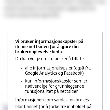
The priests at the Hanseatic Kontor in Bergen in the
tension between the Hanseatic League and the
Crown (disputasen gjenstår)
Vi bruker informasjonskapsler på
denne nettsiden for å gjøre din
brukeropplevelse bedre
Utvalgte publikasjoner
Du kan velge om du ønsker å tillate:
Utdanning og praksis
alle informasjonskapsler (også fra
Google Analytics og Facebook)
kun informasjonskapsler som er
nødvendige for grunnleggende
funksjonalitet på nettsiden
Informasjonen som samles inn brukes
blant annet for å forbedre innholdet på