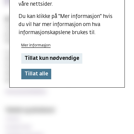
våre nettsider.
Du kan klikke på "Mer informasjon" hvis
MF vitenskapelig høyskole
du vil har mer informasjon om hva
Gydas vei 4
informasjonskapslene brukes til.
postboks 5144
Majorstuen 0302 Oslo
Mer informasjon
E-post:
post@mf.no
Tillat kun nødvendige
Sentralbord: +47 22 59 05 00
Studentinfo: +47 22 59 06 24
Webredaktør: Hilde Arnesen
Tillat alle
Ansvarlig redaktør: Sturla J. Stålsett
Personvernerklæring
Teknisk og databaser
Canvas
StudentWeb