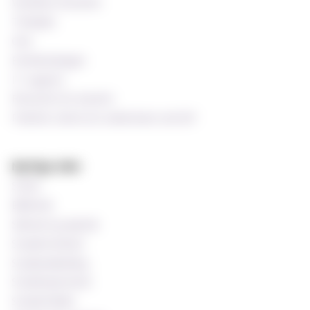
Wiseflow eksamen
Timeplan
Oria
Emnekatalogen
IT-support
Ressurser for ansatte
Praktisk støtte for undervisere ved MF
Nyttige sider
Si ifra!
Bibliotek
Søknad og opptak
Studentombud
Studieveiledning
Studentprestene
Studentrådet