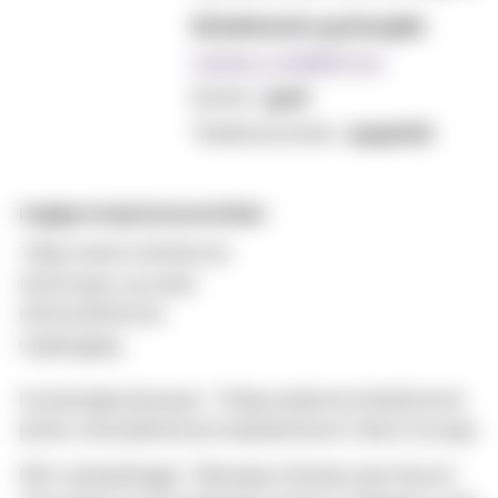
Kirkehistorie og liturgikk
Carina.L.Lind@mf.no
Kontor:
350A
Telefonnummer:
22590676
Faglige kompetanseområder:
Tidlig moderne Kirkehistorie
Reformasjon og musikk
Kirkemusikkhistorie
Orgelbygging
Forskningsinteresser: Tidlig moderne kirkehistorie
(kirke-)musikkhistorie hansehistorie i Nord-Europa
PhD-avhandlingen: "Between thistles and thorns":