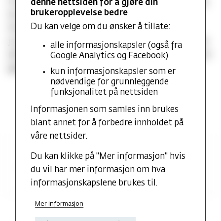
innvirker på hvem sine virkelighetsoppfatninger og
denne nettsiden for å gjøre din
brukeropplevelse bedre
forslag til tiltak som blir gjeldende. I tillegg
Du kan velge om du ønsker å tillate:
fremkommer det at forhold knyttet til
juridifisering og markedsretting av skolen innvirker
alle informasjonskapsler (også fra
på de opplevde rammevilkårene for og arbeidet som
Google Analytics og Facebook)
gjøres.
kun informasjonskapsler som er
nødvendige for grunnleggende
funksjonalitet på nettsiden
Informasjonen som samles inn brukes
blant annet for å forbedre innholdet på
våre nettsider.
Utdanning og praksis
Du kan klikke på "Mer informasjon" hvis
du vil har mer informasjon om hva
Verv
informasjonskapslene brukes til.
Mer informasjon