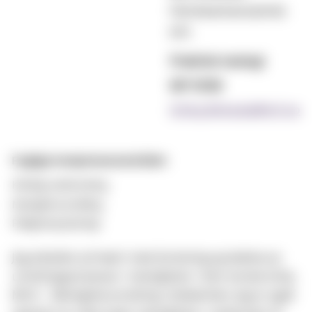
Førsteamanuensis
em.
Praktisk teologi
MF KOM
Erling.Birkedal@mf.no
Faglige kompetanseområder:
Kirkelig undervisning
Menighetsutvikling
Religionspsykologi
Jeg arbeider primært med forskning og ledelse av
utviklingsprosesser i menigheter i Den norske kirke,
MUV - Menighetsutvikling i folkekirken. Jeg er også