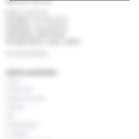
Majorstuen 0302 Oslo
E-post:
post@mf.no
Sentralbord: +47 22 59 05 00
Studentinfo: +47 22 59 06 24
Webredaktør: Hilde Arnesen
Ansvarlig redaktør: Sturla J. Stålsett
Personvernerklæring
Teknisk og databaser
Canvas
StudentWeb
Wiseflow eksamen
Timeplan
Oria
Emnekatalogen
IT-support