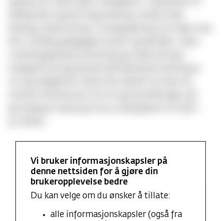
opptatt av ulike typer menigheter i randsonen til
folkekirken. Jeg har lang erfaring i arbeid med
kirkelig undervisning / trosopplæring, som leder ved
IKO-kirkelig pedagogisk senter og deltaker i flere
utredningsarbeid, forskning og undervisning. I
mange år har jeg forsket på individuell endring av
tro og religiøsitet. Dette har nå blitt en bok om
tretten livshistorier om tro og livstolkninger, på
grunnlag av intervjuer fra 13-årsalderen til midt i
30-årene.
Vi bruker informasjonskapsler på
denne nettsiden for å gjøre din
brukeropplevelse bedre
Du kan velge om du ønsker å tillate:
Utvalgte publikasjoner
alle informasjonskapsler (også fra