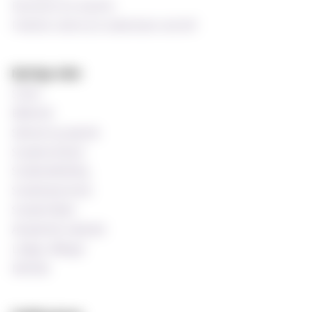
Ressurser for ansatte
Praktisk støtte for undervisere ved MF
Nyttige sider
Si ifra!
Bibliotek
Søknad og opptak
Studentombud
Studieveiledning
Studentprestene
Studentrådet
Akademisk kalender
Ledige stillinger
MinSide