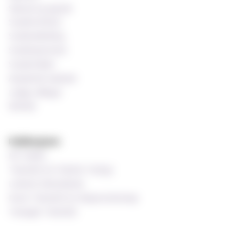
Søknad og opptak
Studentombud
Studieveiledning
Studentprestene
Studentrådet
Akademisk kalender
Ledige stillinger
MinSide
Publikasjoner
MF-bladet
Tidsskrift for Praktisk Teologi
Luthersk Kirketidende
Norsk Tidsskrift for Misjonsvitenskap
Teologisk Tidsskrift