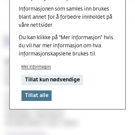
Informasjonen som samles inn brukes
blant annet for å forbedre innholdet på
våre nettsider.
Du kan klikke på "Mer informasjon" hvis
du vil har mer informasjon om hva
informasjonskapslene brukes til.
MF vitenskapelig høyskole
Mer informasjon
Gydas vei 4
postboks 5144
Tillat kun nødvendige
Majorstuen 0302 Oslo
E-post:
post@mf.no
Tillat alle
Sentralbord: +47 22 59 05 00
Studentinfo: +47 22 59 06 24
Webredaktør: Hilde Arnesen
Ansvarlig redaktør: Sturla J. Stålsett
Personvernerklæring