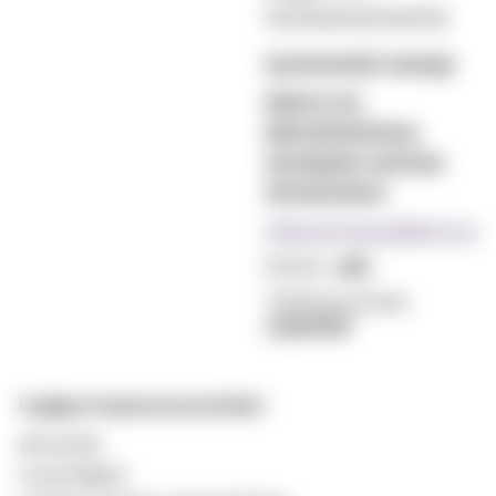
Førsteamanuensis
Systematisk teologi
Rektor for
Metodistkirkens
teologiske seminar.
Verneombud.
Hilde.M.Ogreid@mf.no
Kontor:
480
Telefonnummer:
22590656
Faglige kompetanseområder:
Økumenikk
Sosial hellighet