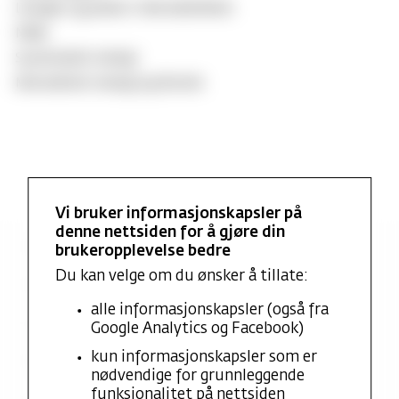
Liturgier og praksis i Metodistkirken
Nåde
Systematisk teologi
Metodistisk teologi og historie
Vi bruker informasjonskapsler på
denne nettsiden for å gjøre din
Nyeste vitenskapelige publikasjoner
brukeropplevelse bedre
Du kan velge om du ønsker å tillate:
Forskningsprosjekter
alle informasjonskapsler (også fra
Utdanning og praksis
Google Analytics og Facebook)
kun informasjonskapsler som er
Verv
nødvendige for grunnleggende
funksjonalitet på nettsiden