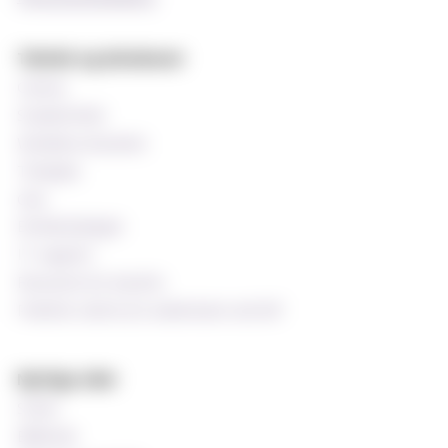
Teknisk og databaser
Canvas
StudentWeb
Wiseflow eksamen
Timeplan
Oria
Emnekatalogen
IT-support
Ressurser for ansatte
Praktisk støtte for undervisere ved MF
Nyttige sider
Si ifra!
Bibliotek