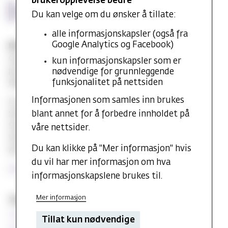
brukeropplevelse bedre
Du kan velge om du ønsker å tillate:
alle informasjonskapsler (også fra
Google Analytics og Facebook)
MF vitenskapelig høyskole
Gydas vei 4
kun informasjonskapsler som er
postboks 5144
nødvendige for grunnleggende
funksjonalitet på nettsiden
Majorstuen 0302 Oslo
Informasjonen som samles inn brukes
E-post:
post@mf.no
Sentralbord: +47 22 59 05 00
blant annet for å forbedre innholdet på
Studentinfo: +47 22 59 06 24
våre nettsider.
Webredaktør: Hilde Arnesen
Du kan klikke på "Mer informasjon" hvis
Ansvarlig redaktør: Sturla J. Stålsett
du vil har mer informasjon om hva
Personvernerklæring
informasjonskapslene brukes til.
Mer informasjon
Teknisk og databaser
Canvas
Tillat kun nødvendige