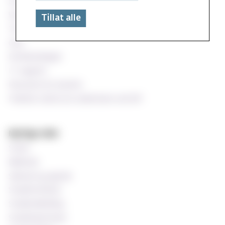
StudentWeb
Wiseflow eksamen
Tillat alle
Timeplan
Oria
Emnekatalogen
IT-support
Ressurser for ansatte
Praktisk støtte for undervisere ved MF
Nyttige sider
Si ifra!
Bibliotek
Søknad og opptak
Studentombud
Studieveiledning
Studentprestene