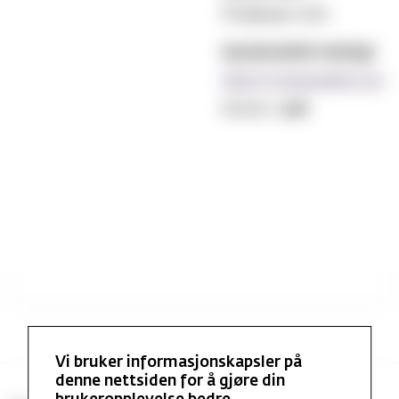
Professor em.
Systematisk teologi
Kjell.O.Sannes@mf.no
Kontor:
208
Vi bruker informasjonskapsler på
denne nettsiden for å gjøre din