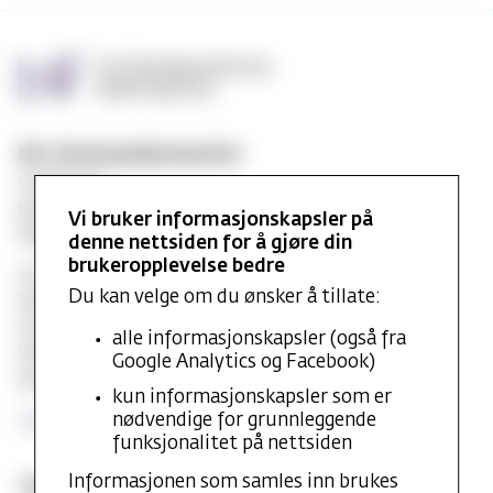
MF vitenskapelig høyskole
Gydas vei 4
postboks 5144
Vi bruker informasjonskapsler på
Majorstuen 0302 Oslo
denne nettsiden for å gjøre din
brukeropplevelse bedre
E-post:
post@mf.no
Du kan velge om du ønsker å tillate:
Sentralbord: +47 22 59 05 00
Studentinfo: +47 22 59 06 24
alle informasjonskapsler (også fra
Webredaktør: Hilde Arnesen
Google Analytics og Facebook)
Ansvarlig redaktør: Sturla J. Stålsett
kun informasjonskapsler som er
Personvernerklæring
nødvendige for grunnleggende
funksjonalitet på nettsiden
Informasjonen som samles inn brukes
Teknisk og databaser