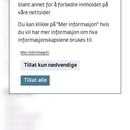
blant annet for å forbedre innholdet på
Canvas
våre nettsider.
StudentWeb
Wiseflow eksamen
Du kan klikke på "Mer informasjon" hvis
Timeplan
du vil har mer informasjon om hva
Oria
informasjonskapslene brukes til.
Emnekatalogen
Mer informasjon
IT-support
Ressurser for ansatte
Tillat kun nødvendige
Praktisk støtte for undervisere ved MF
Tillat alle
Nyttige sider
Si ifra!
Bibliotek
Søknad og opptak
Studentombud