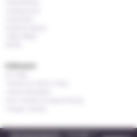
Studieveiledning
Studentprestene
Studentrådet
Akademisk kalender
Ledige stillinger
MinSide
Publikasjoner
MF-bladet
Tidsskrift for Praktisk Teologi
Luthersk Kirketidende
Norsk Tidsskrift for Misjonsvitenskap
Teologisk Tidsskrift
Meld deg på nyhetsbrev
Gi en gave