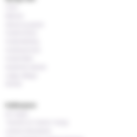
Si ifra!
Bibliotek
Søknad og opptak
Studentombud
Studieveiledning
Studentprestene
Studentrådet
Akademisk kalender
Ledige stillinger
MinSide
Publikasjoner
MF-bladet
Tidsskrift for Praktisk Teologi
Luthersk Kirketidende