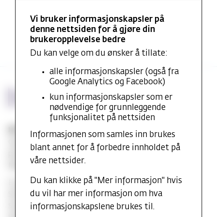
Vi bruker informasjonskapsler på
denne nettsiden for å gjøre din
brukeropplevelse bedre
Du kan velge om du ønsker å tillate:
alle informasjonskapsler (også fra
Google Analytics og Facebook)
kun informasjonskapsler som er
nødvendige for grunnleggende
funksjonalitet på nettsiden
MF vitenskapelig høyskole
Informasjonen som samles inn brukes
Gydas vei 4
blant annet for å forbedre innholdet på
postboks 5144
våre nettsider.
Majorstuen 0302 Oslo
Du kan klikke på "Mer informasjon" hvis
E-post:
post@mf.no
du vil har mer informasjon om hva
Sentralbord: +47 22 59 05 00
Studentinfo: +47 22 59 06 24
informasjonskapslene brukes til.