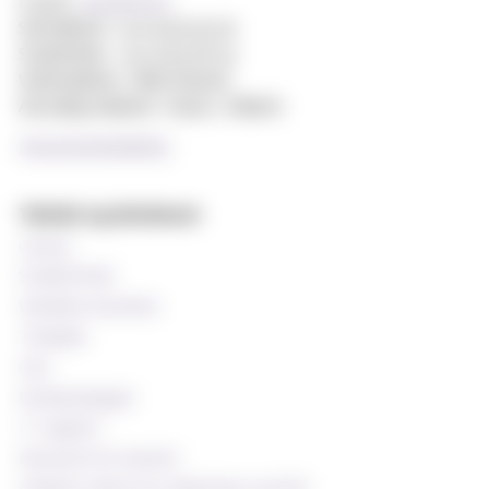
E-post:
post@mf.no
Sentralbord: +47 22 59 05 00
Studentinfo: +47 22 59 06 24
Webredaktør: Hilde Arnesen
Ansvarlig redaktør: Sturla J. Stålsett
Personvernerklæring
Teknisk og databaser
Canvas
StudentWeb
Wiseflow eksamen
Timeplan
Oria
Emnekatalogen
IT-support
Ressurser for ansatte