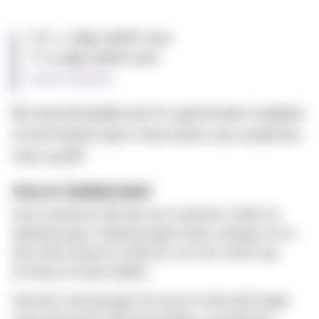
From:
11. aug. 2026 kl. 14:00
Til:
15. aug. 2026 kl. 23:00
Legg til i kalender
Bli med på fadderuka! En glimrende mulighet
til å bli bedre kjent med andre nye studenter,
Oslo og MF.
Hva er fadderuka?
Ved studiestart får alle nye studenter tildelt en
faddergruppe. Faddergruppen ledes vanligvis av en
eller flere erfarne studenter som har meldt seg
frivillig til å være fadder.
Sammen med gruppen din kan du delta på mange