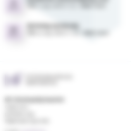
12
semesteråpning
Tid:
12. aug. 2026 kl. 12:15
Sted:
Aulaen
AUG
2026
Byttedag
Byttedag og boksalg
20
og
Tid:
20. aug. 2026 kl. 11:00
Sted:
Aulaen
AUG
boksalg
MF vitenskapelig høyskole
Gydas vei 4
postboks 5144
Majorstuen 0302 Oslo