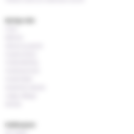
Praktisk støtte for undervisere ved MF
Nyttige sider
Si ifra!
Bibliotek
Søknad og opptak
Studentombud
Studieveiledning
Studentprestene
Studentrådet
Akademisk kalender
Ledige stillinger
MinSide
Publikasjoner
MF-bladet