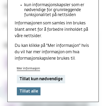
kun informasjonskapsler som er
Lørdag
nødvendige for grunnleggende
21.00: Nattcup. Sted kommer
funksjonalitet på nettsiden
Informasjonen som samles inn brukes
Del arrangementet:
blant annet for å forbedre innholdet på
våre nettsider.
Flere arrangementer fra MF-student
Du kan klikke på "Mer informasjon" hvis
du vil har mer informasjon om hva
Studiestart
Studiestart for nye studenter
informasjonskapslene brukes til.
11
for
Tid:
11. aug. 2026 kl. 10:00
Sted:
AUG
nye
MF vitenskapelig høyskole
Mer informasjon
studenter
Tillat kun nødvendige
Semesteråpningsgudstjeneste
Semesteråpningsgudstjeneste 2026
12
2026
Tid:
12. aug. 2026 kl. 10:15
Sted:
Aulaen
AUG
Tillat alle
Akademisk
Akademisk semesteråpning 2026