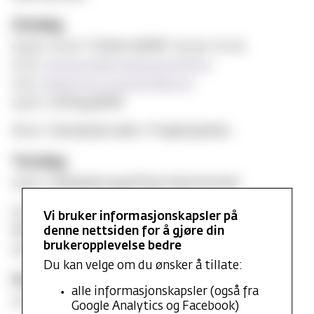
Onsdag
09.30-10.00: Frokost på MF: 09:30-10:00
10.15:
Semesteråpningsgudstjeneste
12.15:
Akademisk semesteråpning
15.00: Grilling på MF
18.00: Olympiske Leker i Frognerparken
Torsdag
14.00: Volleyball og grilling. Sted kommer.
20.00: Kveldsrebus. Sted kommer
Vi bruker informasjonskapsler på
Eller
denne nettsiden for å gjøre din
brukeropplevelse bedre
20.00: Bålkos ved Sognsvann
Du kan velge om du ønsker å tillate:
Fredag
alle informasjonskapsler (også fra
21.00: Temafest - Universitetsgata 20
Google Analytics og Facebook)