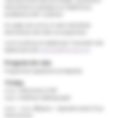
ulike aktiviteter på ettermiddag- og kveldstid.
Aktivitetene er planlagt av et fadderstyre,
bestående av MF-studenter.
Du velger selv om du vil være med på alle
aktivitetene, eller deler av programmet.
Lurer du på noe om fadderuka? Ta kontakt med
fadderstyret på
rmoltubak@hotmail.com
Program for uka
Programmet oppdateres fortløpende.
Tirsdag
10.00: Velkommen til MF
14.00: Inndeling i faddergrupper
19.00 - 21.00: Båtparty - Oppmøte senest 18:30.
Sted kommer.