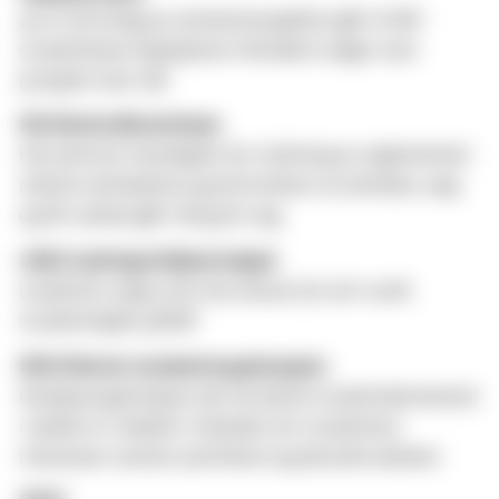
40 kr (frivillig) av semesteravgiften går til MF-
studentenes hjelpefond. Allmøtet velger nytt
prosjekt hver vår.
KK/Kontrollkomiteen
Har øverste myndighet for tolkning av reglementet
mellom allmøtene og kontrollerer at allmøte, valg
og SR-arbeid går riktig for seg.
LMU/Læringsmiljøutvalget
Lovfestet organ som har ansvar for alt rundt
studiemiljøet på MF.
NSO/Norsk studentorganisasjon
Paraplyorganisasjon der de fleste studentdemokrati
i landet er medlem. Arbeider for studenters
interesser overfor politikere og aktuelle aktører.