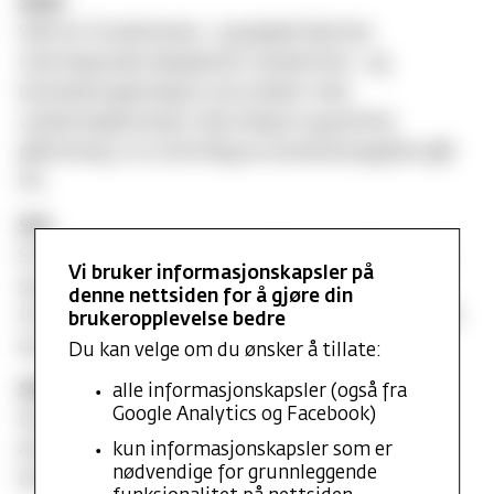
SAIH
Står for Studentenes- og akademikernes
internasjonale hjelpefond. Solidaritets- og
bistandsorganisasjon som jobber med
utdanningsbistand, informasjon og politisk
påvirkning. 10 kr (frivillig) av semesteravgiften går
hit.
SiO
Studentsamskipnaden i Oslo og Akershus. Skal ta
Vi bruker informasjonskapsler på
seg av studentenes velferdsbehov, f.eks.
denne nettsiden for å gjøre din
treningsmuligheter, studentboliger, studentkafeer
brukeropplevelse bedre
og studenthelsetjeneste.
Du kan velge om du ønsker å tillate:
SR/Studentrådet
alle informasjonskapsler (også fra
Google Analytics og Facebook)
Det øverste valgte studentorganet mellom
allmøtene. Består av åtte verv som velges av og
kun informasjonskapsler som er
nødvendige for grunnleggende
blant studentene for ett år av gangen. Se Valg.