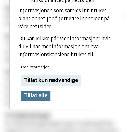
funksjonalitet på nettsiden
Styret
Informasjonen som samles inn brukes
MFs øverste organ. Her sitter to studenter fra SR;
blant annet for å forbedre innholdet på
leder og studentpolitisk ansvarlig.
våre nettsider.
SU/Studieutvalget
Du kan klikke på "Mer informasjon" hvis
Tar overordnede beslutninger når det gjelder
du vil har mer informasjon om hva
studier på MF. Samordner arbeidet som skjer i
informasjonskapslene brukes til.
fagråd og avdelingsråd.
Mer informasjon
Valg
Hvert semester avholdes valg til Studentrådet.
Tillat kun nødvendige
Studenter som har betalt semesteravgift
Tillat alle
inneværende semester har rett til å stemme og
stille som kandidat til de ulike vervene.
VT/Velferdstinget
En interesseorganisasjon og et studentpolitisk
organ for ca. 65 000 studenter som er tilknyttet