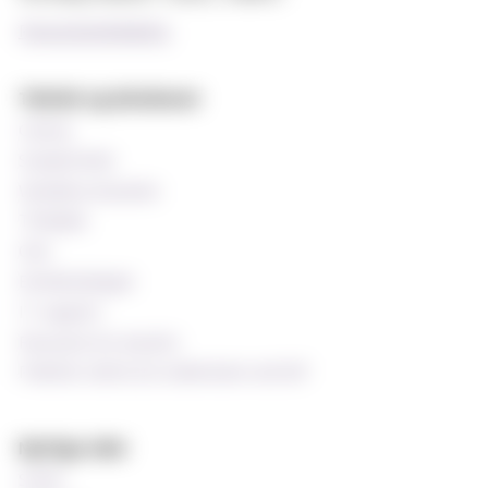
Personvernerklæring
Teknisk og databaser
Canvas
StudentWeb
Wiseflow eksamen
Timeplan
Oria
Emnekatalogen
IT-support
Ressurser for ansatte
Praktisk støtte for undervisere ved MF
Nyttige sider
Si ifra!