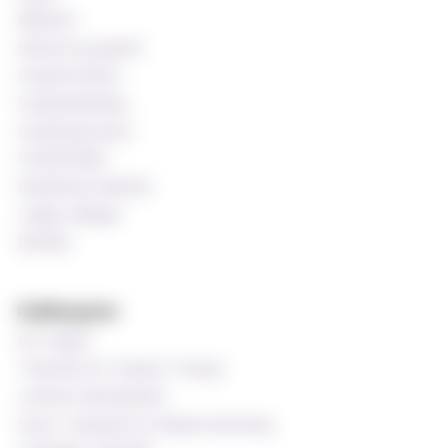
Bibliotek
Søknad og opptak
Studentombud
Studieveiledning
Studentprestene
Studentrådet
Akademisk kalender
Ledige stillinger
MinSide
Publikasjoner
MF-bladet
Tidsskrift for Praktisk Teologi
Luthersk Kirketidende
Norsk Tidsskrift for Misjonsvitenskap