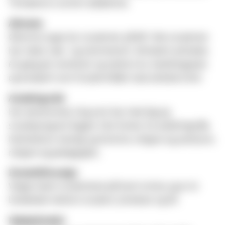
Temaene er sortert alfabetisk.
Allmøte
Øverste organ for studenter på MF. Alle studenter
har møte, tale- og stemmerett. Allmøtet avholdes
én gang per semester og vedtar bl.a. handlingsplan
og budsjett som Studentrådet skal arbeide etter.
Avdelingsråd
Her bestemmes ting som har med fag og
studieprogram å gjøre. Det finnes tre avdelingsråd,
henholdsvis teologi og historie, religion og samfunn,
religion og pedagogikk.;
Emnetillitsvalgt
Velges blant studentene på hvert emne, og er et
bindeledd mellom student, foreleser og SR.
Hjelpefondet