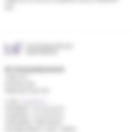
SiO.
MF vitenskapelig høyskole
Gydas vei 4
postboks 5144
Majorstuen 0302 Oslo
E-post:
post@mf.no
Sentralbord: +47 22 59 05 00
Studentinfo: +47 22 59 06 24
Webredaktør: Hilde Arnesen
Ansvarlig redaktør: Sturla J. Stålsett