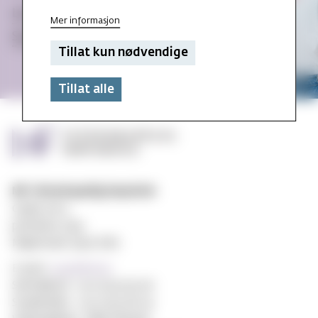
Les studenthistorier
Mer informasjon
Studenttilbud og -miljø
Tillat kun nødvendige
Tillat alle
MF vitenskapelig høyskole
Gydas vei 4
postboks 5144
Majorstuen 0302 Oslo
E-post:
post@mf.no
Sentralbord: +47 22 59 05 00
Studentinfo: +47 22 59 06 24