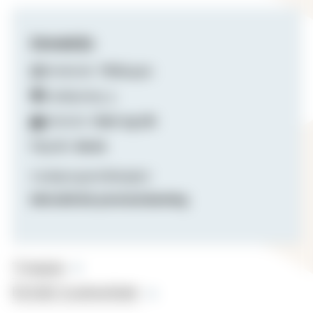
Emneinfo
Emnekode:
TEOL2570
Studiepoeng:
5
Semester:
Høst og vår
Språk:
Norsk
Studieprogramtilhørighet:
Metodistisk presteutdanning
Timeplan
Kontakt studieveileder