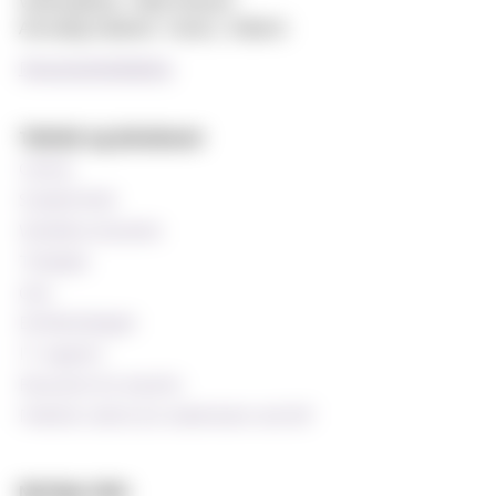
Webredaktør: Hilde Arnesen
Ansvarlig redaktør: Sturla J. Stålsett
Personvernerklæring
Teknisk og databaser
Canvas
StudentWeb
Wiseflow eksamen
Timeplan
Oria
Emnekatalogen
IT-support
Ressurser for ansatte
Praktisk støtte for undervisere ved MF
Nyttige sider