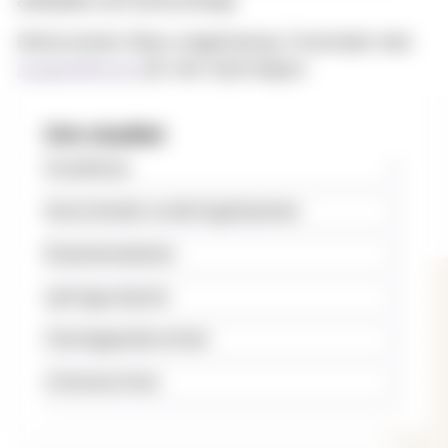
anbefales som forkunnskap.
Dette emnet tilbys uregelmessig. Ta kontakt med
student@mf.no
for mer informasjon.
Om studiet
Studiekrav
Avsluttende vurdering/eksamen
Eksamensdatoer
Læringsutbytte
Overlappende emner
Litteraturliste