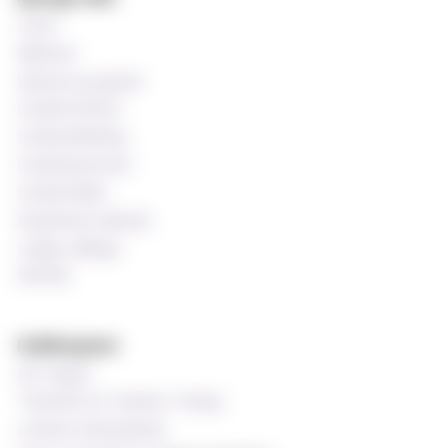
Si ifra!
Bibliotek
Søknad og opptak
Studentombud
Studieveiledning
Studentprestene
Studentrådet
Akademisk kalender
Ledige stillinger
MinSide
Publikasjoner
MF-bladet
Tidsskrift for Praktisk Teologi
Luthersk Kirketidende