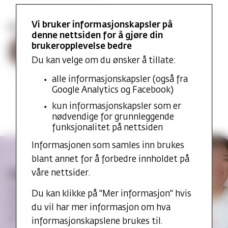
Vi bruker informasjonskapsler på
Emneansvarlig
denne nettsiden for å gjøre din
Hilde
Øgreid, Hilde Marie
brukeropplevelse bedre
Marie
Førsteamanuensis
Du kan velge om du ønsker å tillate:
Hilde.M.Ogreid@mf.no
alle informasjonskapsler (også fra
Google Analytics og Facebook)
kun informasjonskapsler som er
nødvendige for grunnleggende
funksjonalitet på nettsiden
Informasjonen som samles inn brukes
blant annet for å forbedre innholdet på
våre nettsider.
Studentlivet på MF
Vurderer du å studere på MF? Bli
Du kan klikke på "Mer informasjon" hvis
litt bedre kjent med hvordan det
du vil har mer informasjon om hva
er å være MF-student:
informasjonskapslene brukes til.