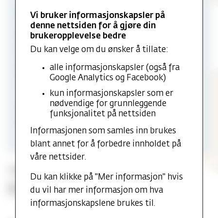
Emneinfo
Vi bruker informasjonskapsler på
denne nettsiden for å gjøre din
Emnekode:
TEOL5510
brukeropplevelse bedre
Du kan velge om du ønsker å tillate:
Studiepoeng:
10
alle informasjonskapsler (også fra
Semester:
Høst
Google Analytics og Facebook)
Språk:
Norsk
kun informasjonskapsler som er
nødvendige for grunnleggende
Studieprogramtilhørighet:
funksjonalitet på nettsiden
Profesjonsstudium teologi
Informasjonen som samles inn brukes
blant annet for å forbedre innholdet på
våre nettsider.
Timeplan
Du kan klikke på "Mer informasjon" hvis
Kontakt studieveileder
du vil har mer informasjon om hva
informasjonskapslene brukes til.