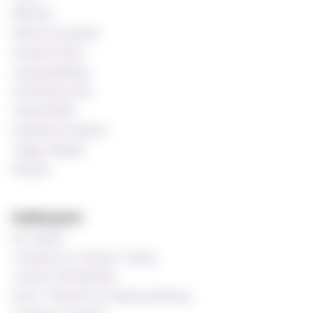
Bibliotek
Søknad og opptak
Studentombud
Studieveiledning
Studentprestene
Studentrådet
Akademisk kalender
Ledige stillinger
MinSide
Publikasjoner
MF-bladet
Tidsskrift for Praktisk Teologi
Luthersk Kirketidende
Norsk Tidsskrift for Misjonsvitenskap