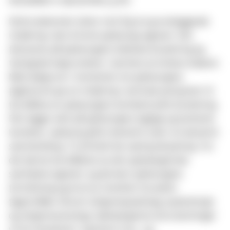
DELEMNE A. SJELESORG (3 SP)
Dette delemnet sikter mot å gi en grunnleggende
innføring i den kristne sjelesorgs egenart. Det
fokuseres på sjelesorgens bibelske forankring og
teologiske begrunnelse i rammen av kirkens diakoni.
Med bakgrunn i momenter fra sjelesorgens
faghistorie gis en innføring i sentrale posisjoner til
forståelse av sjelesorgens kontekstuelle forankring.
Det legges vekt på sjelesorgens faglige og konkrete
kontekst; sjelesorg på et bestemt sted i en bestemt
sammenheng. To forhold har særlig betydning: For
det første forståelsen av den sjelesørgeriske
samtalens egenart, og dernest sjelesorgens
fortolkning og bruk av innsikter fra andre
fagområder så som religionspsykologi, psykoterapi
og religionssosiologi. Sjelesørgerens forutsetninger