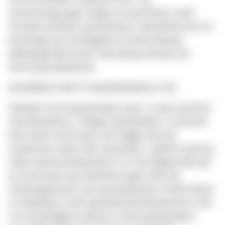
vil bli tematisert. Gjennom tros- og
livshistoriegrupper skapes en bevissthet rundt
hvordan kontekst og erfaring er med på å forme tro
og teologi, og i forlengelsen av dette belyses
sjelesørgeriske emner med særlig relevans for
institusjonstjenesten.
DELEMNE B. INSTITUSJONSPRAKSIS (7 SP)
Veiledet institusjonspraksis varer i 4 uker og finner
sted på sykehus, i fengsel, på sykehjem, i Forsvaret
eller annen institusjon. Det legges vekt på
studentens møte med mennesker i sykdom og krise,
møte med prestetjenesten i et tverrfaglig team på
en institusjon og studentens egen vekst og
modningsprosess mot prestetjeneste. Emnet bidrar
til refleksjon rundt spesialistprestetjenestens rolle
i et livssynsåpent samfunn. Institusjonspraksis