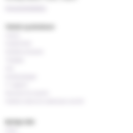
Personvernerklæring
Teknisk og databaser
Canvas
StudentWeb
Wiseflow eksamen
Timeplan
Oria
Emnekatalogen
IT-support
Ressurser for ansatte
Praktisk støtte for undervisere ved MF
Nyttige sider
Si ifra!