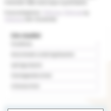
inneholder både observasjon og deltakelse.
Forkunnskapskrav:
TEOL1510
,
TEOL1546
og
TEOL2510
eller tilsvarende.
Om studiet
Studiekrav
Avsluttende vurdering/eksamen
Læringsutbytte
Overlappende emner
Litteraturliste