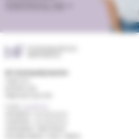
Studenttilbud og -miljø
MF vitenskapelig høyskole
Gydas vei 4
postboks 5144
Majorstuen 0302 Oslo
E-post:
post@mf.no
Sentralbord: +47 22 59 05 00
Studentinfo: +47 22 59 06 24
Webredaktør: Hilde Arnesen
Ansvarlig redaktør: Sturla J. Stålsett