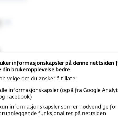
r
ruker informasjonskapsler på denne nettsiden f
e din brukeropplevelse bedre
ering/eksamen
an velge om du ønsker å tillate:
alle informasjonskapsler (også fra Google Analyt
og Facebook)
kun informasjonskapsler som er nødvendige for
grunnleggende funksjonalitet på nettsiden