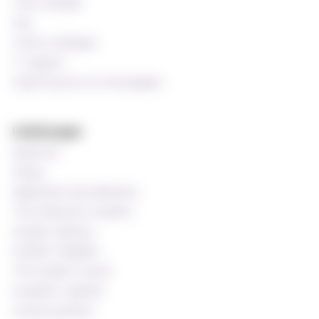
Time schedule
Oria
Course catalogue
IT support
Staff resources (In Norwegian)
Useful pages
Speak up!
Library
Application and admission
The Ombud for students
Student Advisors
Student Chaplains
The Student Council
Academic calendar
Vacant positions