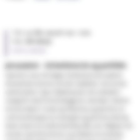
Time:
25. Feb. 2025 at 11:30 - 12:00
Place:
MF Library
Add to calendar
Jerusalem - kirkehistorie og politikk
Gjennom 2000 år følger forfatteren Jerusalems
dramatiske historie slik den nedfelles i de kristne
samfunnene i byen. Bakkevig har selv arbeidet i
mange år med å tilrettelegge for samtaler mellom
kristne ledere i Israel og Palestina, og besitter en
unik kombinasjon av teologisk og politisk erfaring
blant annet fra mellomkirkelig råd, som rådgiver for
norske utenriksministre, og medlem av kirkenes