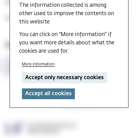
Passcode: MFCASR
The information collected is among
other used to improve the contents on
Share event:
this website.
You can click on "More information" if
you want more details about what the
More events from Library and MF CASR
cookies are used for.
MF
MF CASR Annual Lecture 2026 and
21
More information
CASR
seminar - Stefan Huber
AUG
Annual
Time:
21. Aug. 2026 at 10:20
Place:
Accept only necessary cookies
Lecture
Auditorium 2
2026
and
Accept all cookies
seminar
-
Stefan
Huber