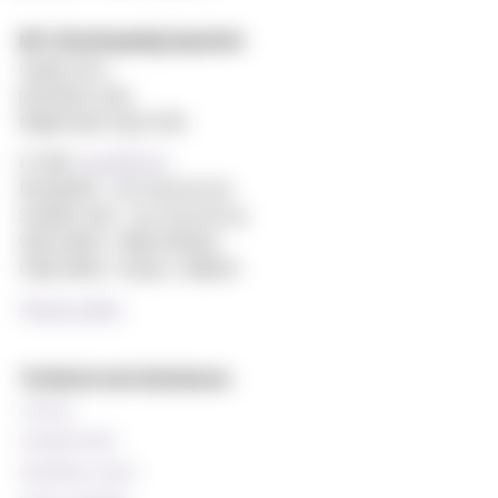
MF vitenskapelig høyskole
Gydas vei 4
postboks 5144
Majorstuen 0302 Oslo
E-mail:
post@mf.no
Reception: +47 22 59 05 00
Student Info: +47 22 59 06 24
Web editor: Hilde Arnesen
Chief editor: Sturla J. Stålsett
Privacy policy
Technical and databases
Canvas
StudentWeb
Wiseflow exam