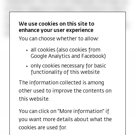
marginalisert. Selv om det stadig skjer endringer og
kvinners tilgang til ordinasjon i frikirkene er større
enn tidligere, mener vi at det fremdeles er viktig å
We use cookies on this site to
løfte frem denne delen av norsk kirkelighet mer enn
enhance your user experience
den har blitt gjort tidligere.
You can choose whether to allow:
all cookies (also cookies from
Google Analytics and Facebook)
Forskningsoversikt
only cookies necessary for basic
functionality of this website
Mål
The information collected is among
Del-prosjekter
other used to improve the contents on
Deltakere
this website.
You can click on "More information" if
you want more details about what the
cookies are used for.