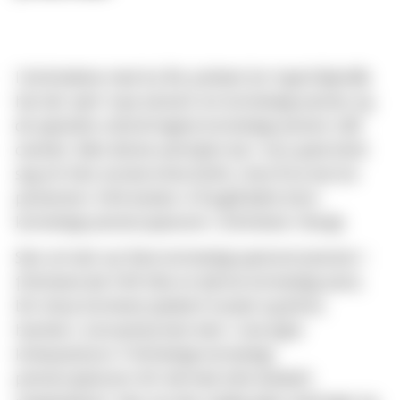
I forbindelse med 60 års jubileet for Ingrid Bjerkås
har det vært mye skrevet om kvinnelige prester og
de spesielle utfordringene kvinnelige prester står
ovenfor. Men denne samtalen har i stor grad dreid
seg om Den norske kirke (DnK). Uten å ta noe fra
pionerene i DnK ønsker vi å også løfte frem
kvinnelige prester/pastorer i frikirkene i Norge.
Selv om det var flere kvinnelige pastorer/prester i
frikirkene før DnK fikk sin første kvinnelige prest,
blir disse kvinnene sjeldent husket og feiret,
hverken i storsamfunnet eller i sine egne
kirkesamfunn. Frikirkelige kvinnelige
prester/pastorer blir dermed ofte dobbelt