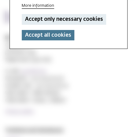
More information
Accept only necessary cookies
Accept all cookies
MF vitenskapelig høyskole
Gydas vei 4
postboks 5144
Majorstuen 0302 Oslo
E-mail:
post@mf.no
Reception: +47 22 59 05 00
Student Info: +47 22 59 06 24
Web editor: Hilde Arnesen
Chief editor: Sturla J. Stålsett
Privacy policy
Technical and databases