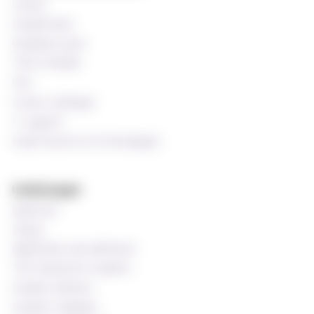
Canvas
StudentWeb
Wiseflow exam
Time schedule
Oria
Course catalogue
IT support
Staff resources (In Norwegian)
Useful pages
Speak up!
Library
Application and admission
The Ombud for students
Student Advisors
Student Chaplains