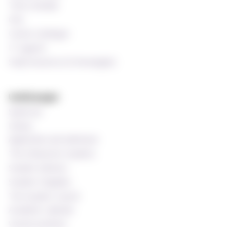
Time schedule
Oria
Course catalogue
IT support
Staff resources (In Norwegian)
Useful pages
Speak up!
Library
Application and admission
The Ombud for students
Student Advisors
Student Chaplains
The Student Council
Academic calendar
Vacant positions