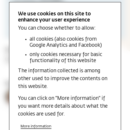
Study program affiliation:
We use cookies on this site to
enhance your user experience
Lektorprogram
You can choose whether to allow:
all cookies (also cookies from
Google Analytics and Facebook)
Schedule
only cookies necessary for basic
Contact study counselor
functionality of this website
The information collected is among
other used to improve the contents on
Course Coordinator
this website.
Ann
Midttun, Ann
Associate Professor
You can click on "More information" if
Ann.Midttun@mf.no
you want more details about what the
cookies are used for.
More information