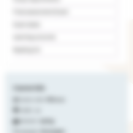
Final assessment/Exam
Exam dates
Learning outcome
Reading list
Course info
Course code:
PED1010
Credits:
10
Semester:
Spring
Language:
Norwegian