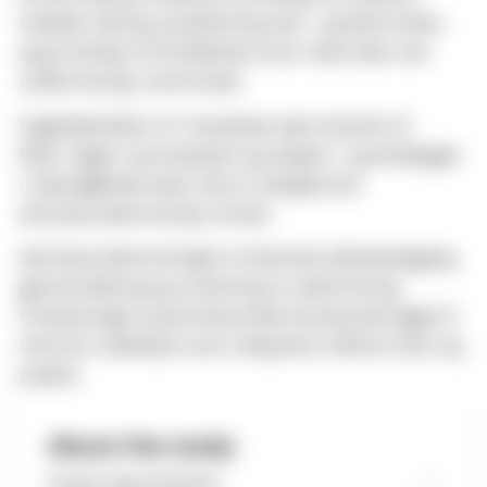
mandat, læring, sosialisering, elev- og lærerrollen,
og gi verktøy til å reflektere over ulike sider ved
undervisning i norsk skole.
Fagdidaktikken vil i hovedsak være knyttet til
KRLE-faget i grunnskolen og religion- og etikkfaget
i videregående skole. Det er obligatorisk
seminarundervisning i emnet.
Seminarundervisningen vil fokusere på planlegging,
gjennomføring og vurdering av undervisning.
Forelesninger og seminarundervisning skal legge til
rette for refleksjon over relasjonen mellom teori og
praksis.
About the study
Study requirements