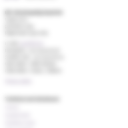
MF vitenskapelig høyskole
Gydas vei 4
postboks 5144
Majorstuen 0302 Oslo
E-mail:
post@mf.no
Reception: +47 22 59 05 00
Student Info: +47 22 59 06 24
Web editor: Hilde Arnesen
Chief editor: Sturla J. Stålsett
Privacy policy
Technical and databases
Canvas
StudentWeb
Wiseflow exam