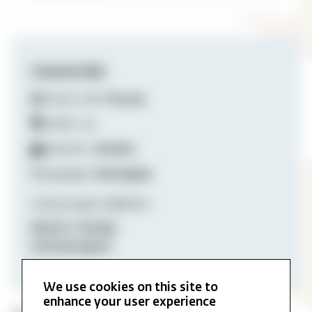
Course info
Course code:
RL5065
Credits:
10
Semester:
Autumn
Language:
Norwegian
Study program affiliation:
Master i teologi
Lektorprogram
We use cookies on this site to
enhance your user experience