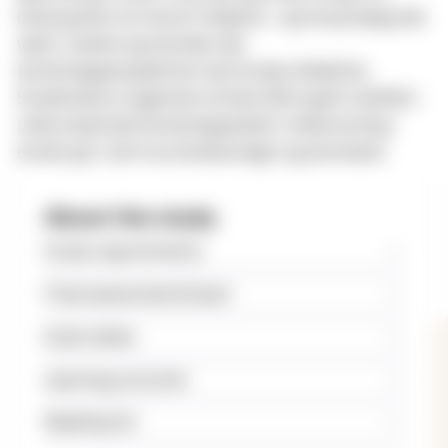
diskusjonen om hva et religions- og livssynsfag skal
være i skolen og hvordan nye
forskningsperspektiver kan brukes didaktisk.
Studentene vil gjennom emnet få et godt innblikk i
ulike empiriske forskningsarbeid. Undervisning i
emnet gis i form av forelesninger og seminarer.
About the study
Study requirements
Final assessment/Exam
Exam dates
Learning outcome
Reading list