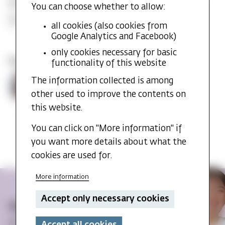
Schedule
You can choose whether to allow:
Contact study counselor
all cookies (also cookies from
Google Analytics and Facebook)
only cookies necessary for basic
Course Coordinator
functionality of this website
Audun
Toft, Audun
The information collected is among
Professor
Audun.Toft@mf.no
other used to improve the contents on
this website.
You can click on "More information" if
you want more details about what the
cookies are used for.
More information
Accept only necessary cookies
Student life at MF
Are you considering studying at