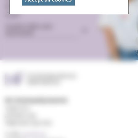
Accept all cookies
MF? Get to know the student life
at MF:
Student offers and -
enviroment
MF vitenskapelig høyskole
Gydas vei 4
postboks 5144
Majorstuen 0302 Oslo
E-mail:
post@mf.no