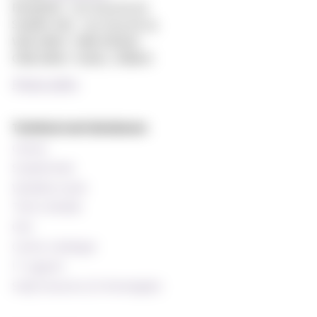
Reception: +47 22 59 05 00
Student Info: +47 22 59 06 24
Web editor: Hilde Arnesen
Chief editor: Sturla J. Stålsett
Privacy policy
Technical and databases
Canvas
StudentWeb
Wiseflow exam
Time schedule
Oria
Course catalogue
IT support
Staff resources (In Norwegian)