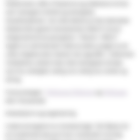
Deleemnets mål er å beskrive og reflektere kritisk
over teologisk innhold og teologiske
hovedtendenser i de ulike delene av Den hebraiske
bibelen/Det gamle testamentet (HB/GT) fra et
religionshistorisk perspektiv. Tekster i HB/GT
tegner et sammensatt bilde av Jahve, preget av de
ulike miljøene dets tekster har oppstått i. Delemnet
innbefatter arbeid med ulike teologiske temaer,
som bl.a. hellighet, hellig rom, hellig tid, renhet og
ofring.
Forkunnskaper:
TEOL1010
,
TEOL1110
og
TEOL2120
eller tilsvarende.
Arbeidsform og organisering
Undervisningsform er forelesninger. Det åpnes for
at studentene kan gi et kort, forberedt muntlig