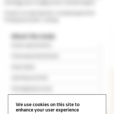
fremlegg over et faglig tema i forelesningene.
Emnet er et kjerneemne i studieprogrammet
Profesjonsstudiet i teologi.
About the study
Study requirements
Final assessment/Exam
Exam dates
Learning outcome
Overlapping courses
Reading list
We use cookies on this site to
enhance your user experience