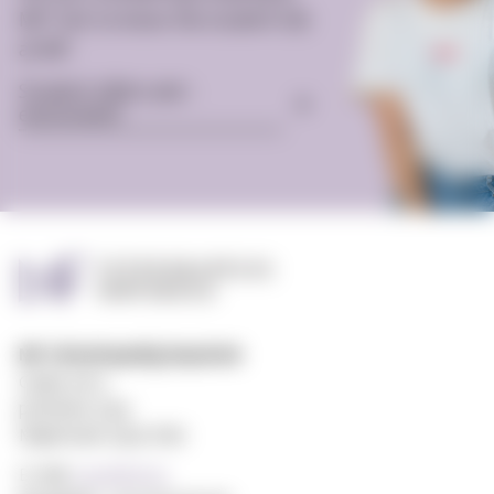
MF? Get to know the student life
at MF:
Student offers and -
enviroment
MF vitenskapelig høyskole
Gydas vei 4
postboks 5144
Majorstuen 0302 Oslo
E-mail:
post@mf.no