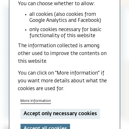
You can choose whether to allow:
all cookies (also cookies from
Course info
Google Analytics and Facebook)
only cookies necessary for basic
Course code:
TEOL5110
functionality of this website
Credits:
10
The information collected is among
Semester:
Autumn
other used to improve the contents on
this website.
Language:
Norwegian
You can click on "More information" if
Study program affiliation:
you want more details about what the
Metodistisk presteutdanning
cookies are used for.
Master i teologi
Profesjonsstudium teologi
More information
Accept only necessary cookies
Accept all cookies