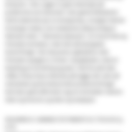
forkynte i. Den utgjør et godt eksempel på
profetisme som fenomen i den gamle Midtøsten.
Dette delemnet gir en fordypning i utvalgte tekster
fra Jesaja-boken, som analyseres på grunnlag av
hebraisk tekst. Tekstene plasseres i sin historiske og
litterære kontekst, med vekt på teologiske
forestillinger. Det fokuseres også på de ulike
litterære sjangere vi finner i Jesajaboken, med en
blanding av fortelling og poesi. Ved å se på ulike
måter å lese disse tekstene på, legges det vekt på
metodiske og hermeneutiske problemstillinger.
Sentrale spørsmål dreier seg om forholdet mellom
tekst og historie, og tekst og resepsjon.
DELEMNE B: GAMMELTESTAMENTLIG TEOLOGI (5
STP)