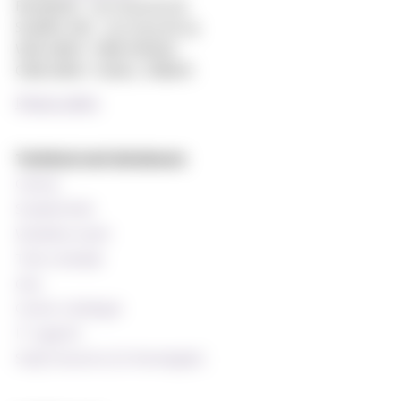
Reception: +47 22 59 05 00
Student Info: +47 22 59 06 24
Web editor: Hilde Arnesen
Chief editor: Sturla J. Stålsett
Privacy policy
Technical and databases
Canvas
StudentWeb
Wiseflow exam
Time schedule
Oria
Course catalogue
IT support
Staff resources (In Norwegian)